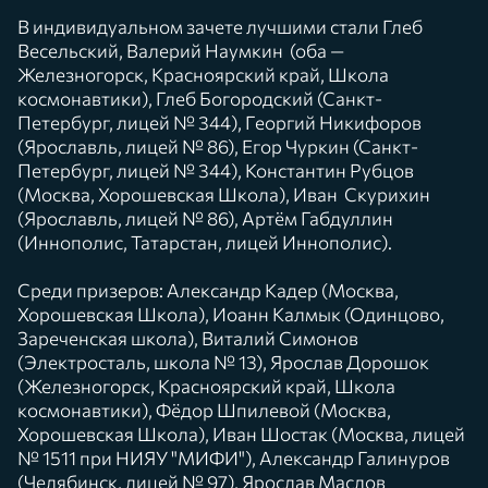
В индивидуальном зачете лучшими стали Глеб
Весельский, Валерий Наумкин (оба —
Железногорск, Красноярский край, Школа
космонавтики), Глеб Богородский (Санкт-
Петербург, лицей № 344), Георгий Никифоров
(Ярославль, лицей № 86), Егор Чуркин (Санкт-
Петербург, лицей № 344), Константин Рубцов
(Москва, Хорошевская Школа), Иван Скурихин
(Ярославль, лицей № 86), Артём Габдуллин
(Иннополис, Татарстан, лицей Иннополис).
Среди призеров: Александр Кадер (Москва,
Хорошевская Школа), Иоанн Калмык (Одинцово,
Зареченская школа), Виталий Симонов
(Электросталь, школа № 13), Ярослав Дорошок
(Железногорск, Красноярский край, Школа
космонавтики), Фёдор Шпилевой (Москва,
Хорошевская Школа), Иван Шостак (Москва, лицей
№ 1511 при НИЯУ "МИФИ"), Александр Галинуров
(Челябинск, лицей № 97), Ярослав Маслов