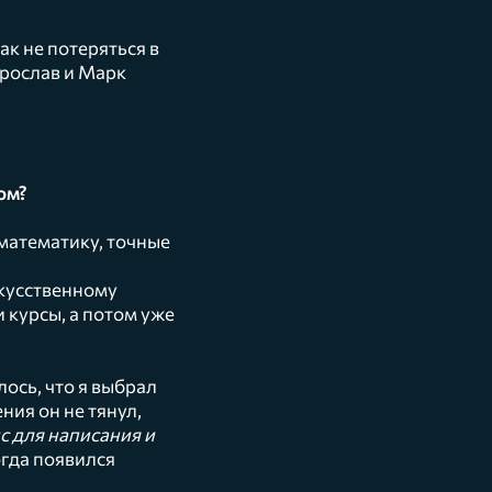
ак не потеряться в
Ярослав и Марк
ом?
математику, точные
кусственному
 курсы, а потом уже
ось, что я выбрал
ния он не тянул,
с для написания и
огда появился