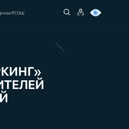
ертиза РСОШ
РКИНГ»
ИТЕЛЕЙ
Й