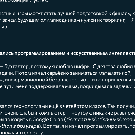
стные игры могут стать лучшей подготовкой к финалу, к
 и зачем будущим олимпиадникам нужен нетворкинг, — 
вью.
вались программированием и искусственным интеллект
 бухгалтер, поэтому я люблю цифры. С детства любил 
задачи. Потом начал серьёзно заниматься математикой,
, информационной безопасностью — и вот пришёл к ис
ле пути меня поддерживала мама, подкидывала задачки и
ался технологиями ещё в четвёртом классе. Так получил
, очень слабый компьютер — ноутбук: никакие развлече
ыло кодить в Google Colab (
бесплатный облачный серви
thon в браузере
). Вот так я и начал программировать, т
енному интеллекту.