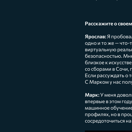
Расскажите о своем
Ярослав:
Я пробовал
одно и то же — что
виртуальную реальн
безопасностью. Мн
близкое к искусств
со сборами в Сочи,
Если рассуждать о 
С Марком у нас пол
Марк:
У меня довол
впервые в этом году
машинное обучение»
профилях, но в про
сосредоточиться на 