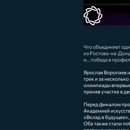
Что объединяет оди
из Ростова-на-Дон
и… победа в профи
Ярослав Воропаев н
трек и за нескольк
олимпиады впервые
приняв участие в д
Перед финалом про
Академией искусст
«Вклад в будущее»,
Оба также стали по
достижением именн