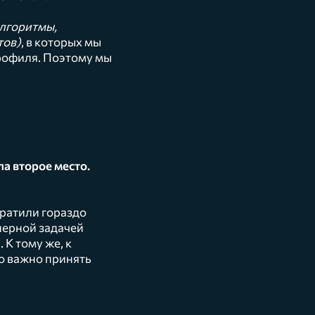
лгоритмы,
тов)
, в которых мы
профиля. Поэтому мы
а второе место.
ратили гораздо
нерной задачей
 К тому же, к
о важно принять