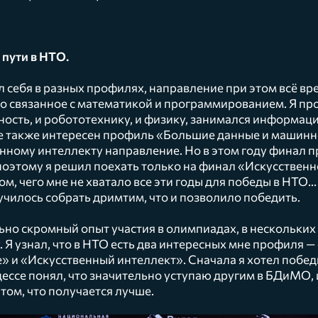
 пути в НТО.
 себя в разных профилях, направление при этом всё в
-то связанное с математикой и программированием. Я про
ость, и робототехнику, и физику, занимался информац
е также интересен профиль «Большие данные и машинн
енному интеллекту направление. Но в этом году финал 
 поэтому я решил поехать только на финал «Искусственн
том, чего мне не хватало все эти годы для победы в НТО
училось собрать дримтим, что и позволило победить.
ьно скромный опыт участия в олимпиадах, в нескольких
. Я узнал, что в НТО есть два интересных мне профиля 
 и «Искусственный интеллект». Сначала я хотел побед
цессе понял, что значительно уступаю другим в БДиМО,
том, что получается лучше.