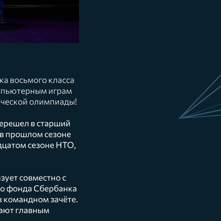
ка восьмого класса
омпьютерным играм
ической олимпиады!
перешел в старший
о в прошлом сезоне
дцатом сезоне НТО,
ует совместно с
го фонда Сбербанка
в командном зачёте.
тают главным