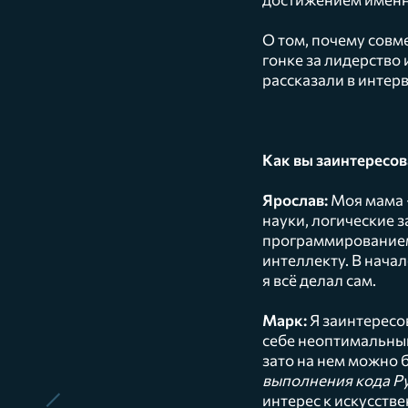
О том, почему совме
гонке за лидерство
рассказали в интер
Как вы заинтересо
Ярослав:
Моя мама —
науки, логические 
программированием
интеллекту. В нача
я всё делал сам.
Марк:
Я заинтересов
себе неоптимальный
зато на нем можно б
выполнения кода Py
интерес к искусств