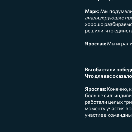
Марк:
Мы подумали,
анализирующие пре
хорошо разбираемся
решили, что единст
Ярослав:
Мы играли
Вы оба стали побед
Что для вас оказал
Ярослав:
Конечно, к
больше сил: индиви
работали целых три 
моменту участия в 
участие в командны