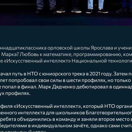
ннадцатиклассника орловской школы Ярослава и учени
у Марка? Любовь к математике, программированию, к
ле «Искусственный интеллект» Национальной технолог
ачал путь в НТО с юниорского трека в 2021 году. Затем 
о лет попробовал свои силы в шести профилях, но тольк
 попал в финал. Марк Дядченко дебютировал в одинна
вух профилях.
филя «Искусственный интеллект», который НТО организ
венного интеллекта для школьников Благотворительно
 ребята объединились в команду и заняли второе место 
бедителями в индивидуальном зачёте, однако сами счи
о командный успех.