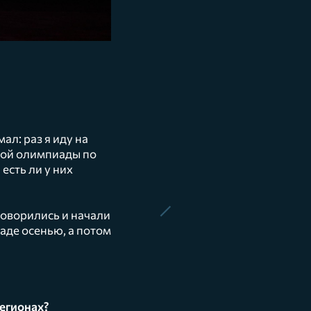
ал: раз я иду на
ской олимпиады по
есть ли у них
говорились и начали
аде осенью, а потом
регионах?