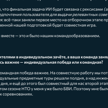
 что финальная задача ИИ будет связана с рексисами
(а
дпочтения пользователя для выдачи релевантных сове
: всё-таки заняли первое место на отборочном этапе 
венной нашей подготовкой будет совместная игра.
 вместе — это и было нашим командообразованием.
ителями в индивидуальном зачёте, а ваша команда занял
ось важнее — индивидуальная победа или командная?
омандная победа важнее. На совместную работу мы пот
дуальные предметные туры решали полдня, а над инже
дня, и ещё до этого был совместный для нас второй этап.
этом сезоне НТО у меня уже было БВИ. Поэтому мне был
х соревнованиях.