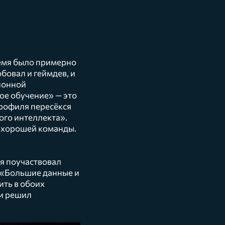
ремя было примерно
бовал и геймдев, и
ионной
ое обучение» — это
профиля пересёкся
ого интеллекта».
… хорошей команды.
 я поучаствовал
— «Большие данные и
ить в обоих
 и решил