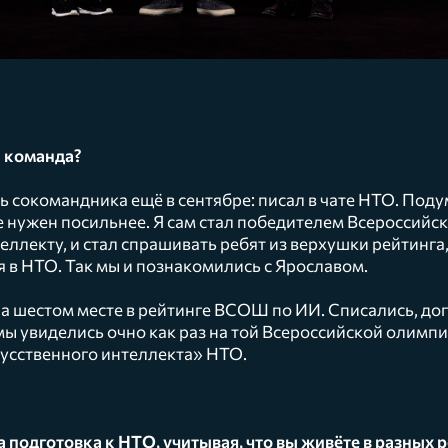
а команда?
ь сокомандника ещё в сентябре: писал в чате НТО. Подум
е нужен посильнее. Я сам стал победителем Всероссий
ллекту, и стал спрашивать ребят из верхушки рейтинга, 
я в НТО. Так мы и познакомились с Ярославом.
на шестом месте в рейтинге ВСОШ по ИИ. Списались, до
мы увиделись очно как раз на той Всероссийской олимпи
усственного интеллекта» НТО.
 подготовка к НТО, учитывая, что вы живёте в разных 